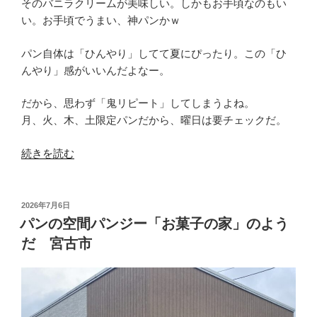
そのバニラクリームが美味しい。しかもお手頃なのもい
い。お手頃でうまい、神パンかｗ
パン自体は「ひんやり」してて夏にぴったり。この「ひ
んやり」感がいいんだよなー。
だから、思わず「鬼リピート」してしまうよね。
月、火、木、土限定パンだから、曜日は要チェックだ。
“思
続きを読む
わ
ず
「鬼
投
2026年7月6日
稿
リ
パンの空間パンジー「お菓子の家」のよう
日:
ピ
だ 宮古市
ー
ト」
パ
ン