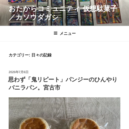
コ
おたからコミュニティ 仮想駄菓子
ン
／カソウダガシ
テ
ン
ツ
メニュー
へ
ス
キ
カテゴリー:
日々の記録
ッ
プ
投
2026年7月6日
稿
思わず「鬼リピート」パンジーのひんやり
日:
バニラパン。宮古市