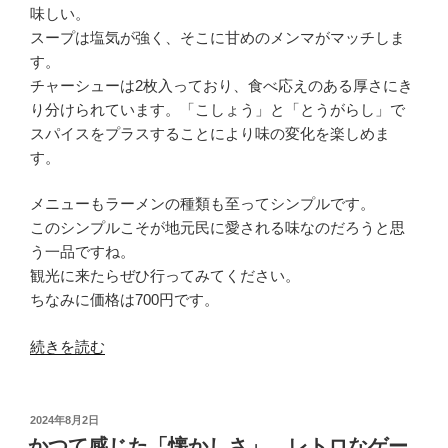
味しい。
スープは塩気が強く、そこに甘めのメンマがマッチしま
す。
チャーシューは2枚入っており、食べ応えのある厚さにき
り分けられています。「こしょう」と「とうがらし」で
スパイスをプラスすることにより味の変化を楽しめま
す。
メニューもラーメンの種類も至ってシンプルです。
このシンプルこそが地元民に愛される味なのだろうと思
う一品ですね。
観光に来たらぜひ行ってみてください。
ちなみに価格は700円です。
“ス
続きを読む
ー
ッ
と
投
2024年8月2日
稿
抜
かつて感じた「懐かしさ」。レトロなゲー