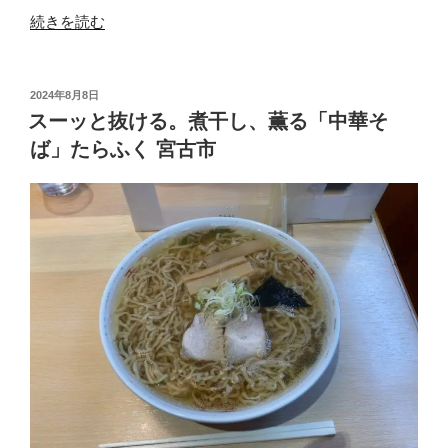
“ツ
続きを読む
ル
ツ
ル
投
2024年8月8日
稿
す
スーッと抜ける。煮干し、薫る「中華そ
日:
る
ば」たらふく 宮古市
食
事
処。
う
ど
ん
「さ
ぬ
き
の
正
治