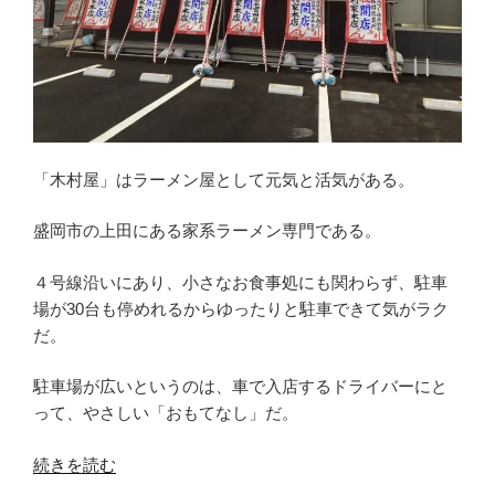
ゲ
ー
ム
は
「萬
屋」
盛
「木村屋」はラーメン屋として元気と活気がある。
岡
市”
盛岡市の上田にある家系ラーメン専門である。
の
４号線沿いにあり、小さなお食事処にも関わらず、駐車
場が30台も停めれるからゆったりと駐車できて気がラク
だ。
駐車場が広いというのは、車で入店するドライバーにと
って、やさしい「おもてなし」だ。
“ド
続きを読む
ラ