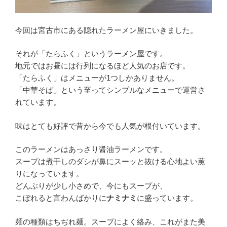
郎」
宮
古
今回は宮古市にある隠れたラーメン屋にいきました。
市”
の
それが「たらふく」というラーメン屋です。
地元ではお昼には行列になるほど人気のお店です。
「たらふく」はメニューが1つしかありません。
「中華そば」という至ってシンプルなメニューで運営さ
れています。
味はとても好評で昔から今でも人気が根付いています。
このラーメンはあっさり醤油ラーメンです。
スープは煮干しのダシが鼻にスーッと抜ける心地よい薫
りになっています。
どんぶりが少し小さめで、今にもスープが、
こぼれると言わんばかりに
ナミナミ
に盛っています。
麺の種類はちぢれ麺。スープによく絡み、これがまた美