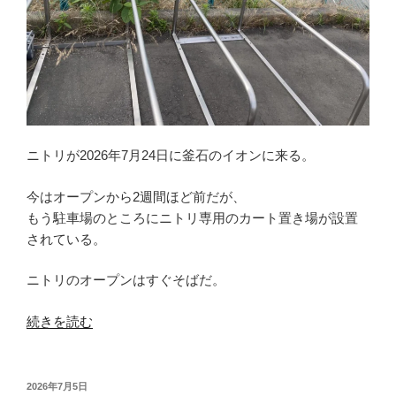
家」
の
よ
う
だ
宮
古
市”
ニトリが2026年7月24日に釜石のイオンに来る。
の
今はオープンから2週間ほど前だが、
もう駐車場のところにニトリ専用のカート置き場が設置
されている。
ニトリのオープンはすぐそばだ。
“ま
続きを読む
だ
オ
ー
投
2026年7月5日