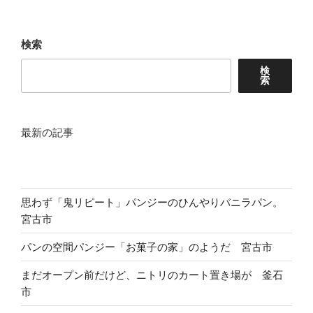
イ
バ
検索
ー
に、
検
索
や
さ
し
い
最新の記事
駐
車
場、
ラ
思わず「鬼リピート」パンジーのひんやりバニラパン。
ー
宮古市
メ
パンの空間パンジー「お菓子の家」のようだ 宮古市
ン
「木
まだオープン前だけど、ニトリのカート置き場が 釜石
村
市
屋」