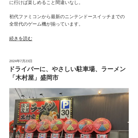
の
に行けば楽しめること間違いなし。
初代ファミコンから最新のニンテンドースイッチまでの
全世代のゲーム機が揃っています。
“か
続きを読む
つ
て
感
投
2024年7月23日
稿
じ
ドライバーに、やさしい駐車場、ラーメン
日:
た
「木村屋」盛岡市
「懐
か
し
さ」。
レ
ト
ロ
な