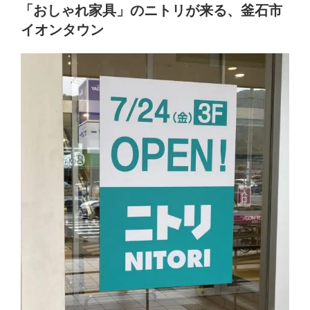
稿
プ
「おしゃれ家具」のニトリが来る、釜石市
日:
ン
イオンタウン
前
だ
け
ど、
ニ
ト
リ
の
カ
ー
ト
置
き
場
が
釜
石