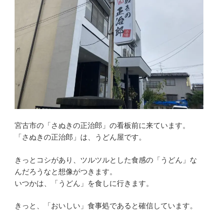
駐
車
場
に
併
設
「じ
ゃ
じ
ゃ
め
宮古市の「さぬきの正治郎」の看板前に来ています。
ん」
「さぬきの正治郎」は、うどん屋です。
盛
岡
きっとコシがあり、ツルツルとした食感の「うどん」な
市”
んだろうなと想像がつきます。
の
いつかは、「うどん」を食しに行きます。
きっと、「おいしい」食事処であると確信しています。