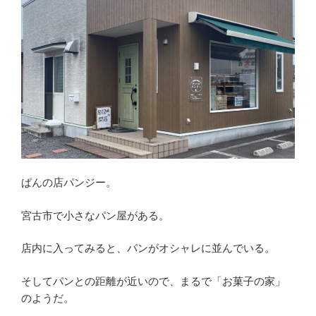
ジ
ー
の
ひ
ん
や
り
バ
ニ
ラ
パ
ぱんの店パンジー。
ン。
宮
宮古市で小さなパン屋がある。
古
市”
店内に入ってみると、パンがオシャレに並んでいる。
の
そしてパンとの距離が近いので、まるで「お菓子の家」
のようだ。