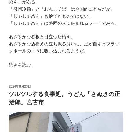
めん」がある。
「盛岡冷麺」と「わんこそば」は全国的に有名だが、
「じゃじゃめん」も捨てたものではない。
「じゃじゃめん」は盛岡の人に好まれるフードである。
あざやかな看板と目立つ店構え。
あざやかな店構えの立ち振る舞いに、足が自ずとブラッ
クホールのように吸い込まれるようだ。
“あ
続きを読む
ざ
や
か
投
2024年8月23日
稿
な
ツルツルする食事処。うどん「さぬきの正
日:
店
治郎」宮古市
構
え、
盛
岡