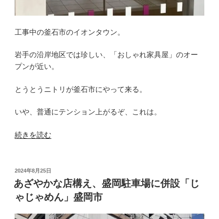
市”
の
工事中の釜石市のイオンタウン。
岩手の沿岸地区では珍しい、「おしゃれ家具屋」のオー
プンが近い。
とうとうニトリが釜石市にやって来る。
いや、普通にテンション上がるぞ、これは。
“「お
続きを読む
し
ゃ
れ
投
2024年8月25日
稿
家
あざやかな店構え、盛岡駐車場に併設「じ
日:
具」
ゃじゃめん」盛岡市
の
ニ