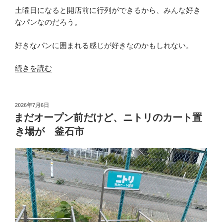
土曜日になると開店前に行列ができるから、みんな好き
なパンなのだろう。
好きなパンに囲まれる感じが好きなのかもしれない。
“パ
続きを読む
ン
の
空
投
2026年7月6日
稿
間
まだオープン前だけど、ニトリのカート置
日:
パ
き場が 釜石市
ン
ジ
ー
「お
菓
子
の