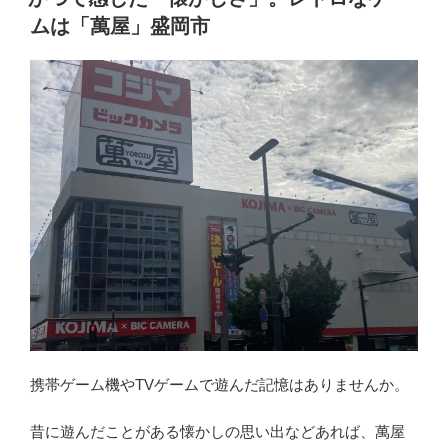
日:
け
ムは「萬屋」盛岡市
る。
煮
干
し、
薫
る
「中
華
そ
ば」
た
ら
ふ
く
宮
携帯ゲーム機やTVゲームで遊んだ記憶はありませんか。
古
市”
昔に遊んだことがある懐かしの思い出などあれば、萬屋