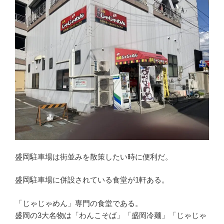
ト
リ
が
来
る、
釜
石
市
イ
オ
ン
タ
ウ
盛岡駐車場は街並みを散策したい時に便利だ。
ン”
の
盛岡駐車場に併設されている食堂が1軒ある。
「じゃじゃめん」専門の食堂である。
盛岡の3大名物は「わんこそば」「盛岡冷麺」「じゃじゃ