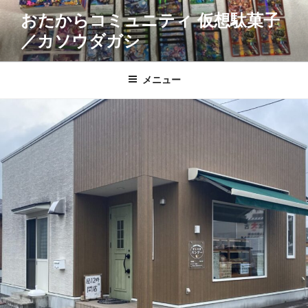
コ
おたからコミュニティ 仮想駄菓子
ン
／カソウダガシ
テ
ン
ツ
メニュー
へ
ス
キ
ッ
プ