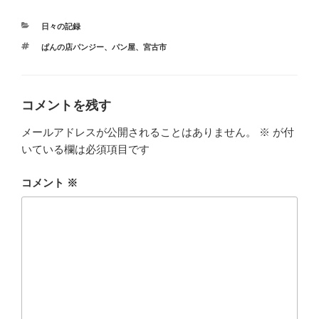
カ
日々の記録
テ
タ
ぱんの店パンジー
、
パン屋
、
宮古市
ゴ
グ
リ
ー
コメントを残す
メールアドレスが公開されることはありません。
※
が付
いている欄は必須項目です
コメント
※