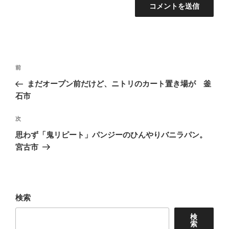
投
前
前
稿
の
まだオープン前だけど、ニトリのカート置き場が 釜
ナ
投
石市
ビ
稿
ゲ
次
次
の
ー
思わず「鬼リピート」パンジーのひんやりバニラパン。
投
宮古市
シ
稿
ョ
ン
検索
検
索