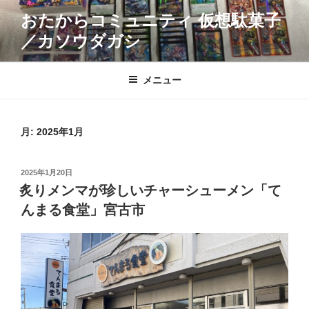
コ
おたからコミュニティ 仮想駄菓子
ン
／カソウダガシ
テ
ン
ツ
メニュー
へ
ス
キ
月:
2025年1月
ッ
プ
投
2025年1月20日
稿
炙りメンマが珍しいチャーシューメン「て
日:
んまる食堂」宮古市