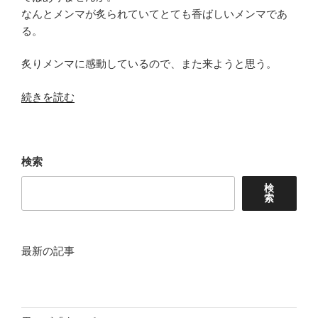
なんとメンマが炙られていてとても香ばしいメンマであ
る。
炙りメンマに感動しているので、また来ようと思う。
“炙
続きを読む
り
メ
ン
検索
マ
が
検
索
珍
し
い
チ
最新の記事
ャ
ー
シ