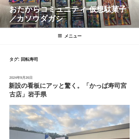
コ
おたからコミュニティ 仮想駄菓子
ン
／カソウダガシ
テ
ン
ツ
メニュー
へ
ス
キ
タグ:
回転寿司
ッ
プ
投
2024年9月26日
稿
新設の看板にアッと驚く。「かっぱ寿司宮
日:
古店」岩手県