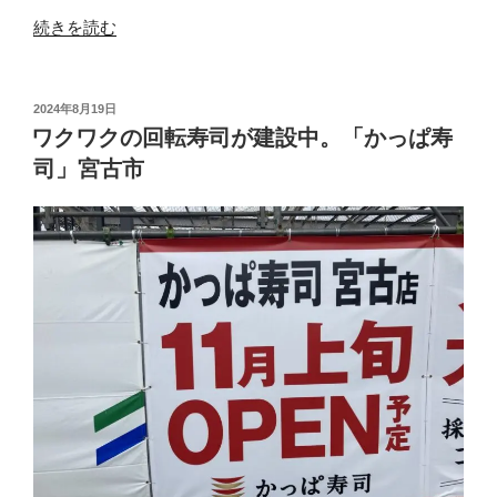
“新
続きを読む
設
の
看
投
2024年8月19日
稿
板
ワクワクの回転寿司が建設中。「かっぱ寿
日:
に
司」宮古市
ア
ッ
と
驚
く。
「か
っ
ぱ
寿
司
宮
古