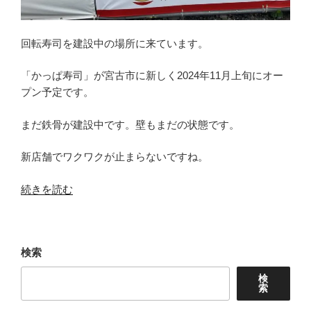
店」
岩
手
回転寿司を建設中の場所に来ています。
県”
の
「かっぱ寿司」が宮古市に新しく2024年11月上旬にオー
プン予定です。
まだ鉄骨が建設中です。壁もまだの状態です。
新店舗でワクワクが止まらないですね。
“ワ
続きを読む
ク
ワ
ク
検索
の
回
検
索
転
寿