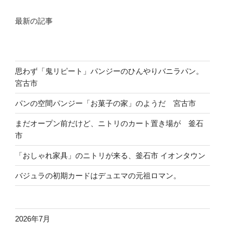
司
が
最新の記事
建
設
中。
「か
思わず「鬼リピート」パンジーのひんやりバニラパン。
っ
宮古市
ぱ
パンの空間パンジー「お菓子の家」のようだ 宮古市
寿
司」
まだオープン前だけど、ニトリのカート置き場が 釜石
宮
市
古
市”
「おしゃれ家具」のニトリが来る、釜石市 イオンタウン
の
バジュラの初期カードはデュエマの元祖ロマン。
2026年7月