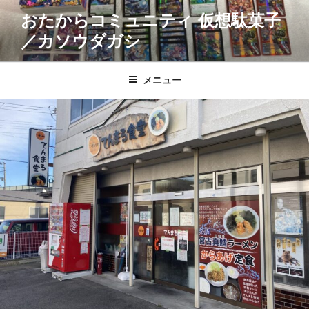
コ
おたからコミュニティ 仮想駄菓子
ン
／カソウダガシ
テ
ン
ツ
メニュー
へ
ス
キ
ッ
プ