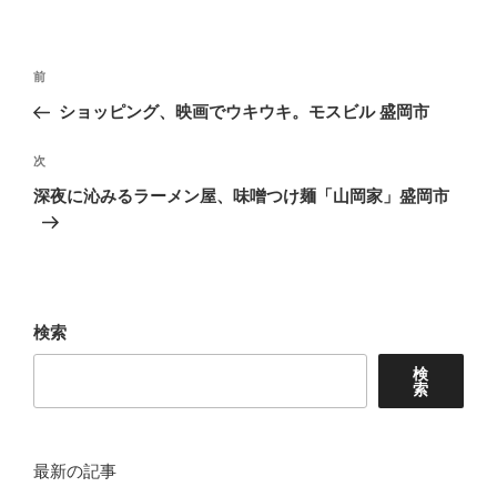
投
前
前
稿
の
ショッピング、映画でウキウキ。モスビル 盛岡市
ナ
投
ビ
稿
次
次
ゲ
の
深夜に沁みるラーメン屋、味噌つけ麺「山岡家」盛岡市
投
ー
稿
シ
ョ
ン
検索
検
索
最新の記事