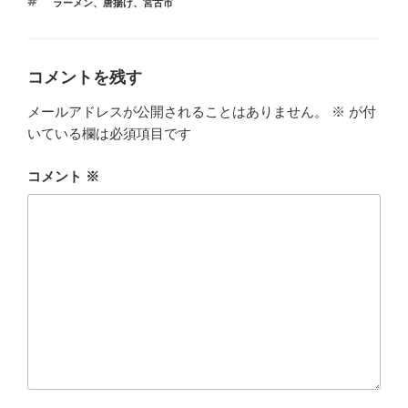
タ
ラーメン
、
唐揚げ
、
宮古市
ゴ
グ
リ
ー
コメントを残す
メールアドレスが公開されることはありません。
※
が付
いている欄は必須項目です
コメント
※