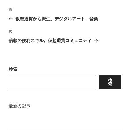
投
前
前
稿
の
仮想通貨から派生。デジタルアート、音楽
ナ
投
ビ
稿
次
次
ゲ
の
信頼の便利スキル。仮想通貨コミュニティ
投
ー
稿
シ
ョ
検索
ン
検
索
最新の記事