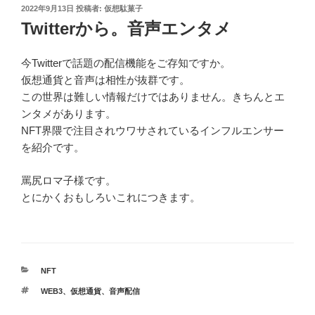
投
2022年9月13日
投稿者:
仮想駄菓子
稿
Twitterから。音声エンタメ
日:
今Twitterで話題の配信機能をご存知ですか。
仮想通貨と音声は相性が抜群です。
この世界は難しい情報だけではありません。きちんとエ
ンタメがあります。
NFT界隈で注目されウワサされているインフルエンサー
を紹介です。
罵尻ロマ子様です。
とにかくおもしろいこれにつきます。
カ
NFT
テ
タ
WEB3
、
仮想通貨
、
音声配信
ゴ
グ
リ