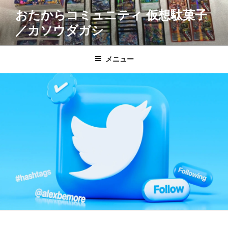
コ
おたからコミュニティ 仮想駄菓子
ン
／カソウダガシ
テ
ン
ツ
メニュー
へ
ス
キ
ッ
プ